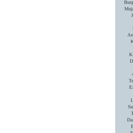
Burg
Muja
Ar
K
K
D
T
E
L
Su
T
Da
S