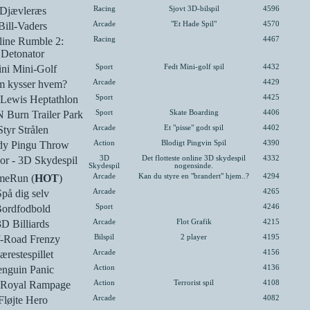
Djævleræs
Racing
Sjovt 3D-bilspil
4596
Bill-Vaders
Arcade
"Et Hade Spil"
4570
line Rumble 2:
Racing
4467
Detonator
ni Mini-Golf
Sport
Fedt Mini-golf spil
4432
 kysser hvem?
Arcade
4429
 Lewis Heptathlon
Sport
4425
 Burn Trailer Park
Sport
Skate Boarding
4406
Styr Strålen
Arcade
Et "pisse" godt spil
4402
dy Pingu Throw
Action
Blodigt Pingvin Spil
4390
or - 3D Skydespil
3D
Det flotteste online 3D skydespil
4332
Skydespil
nogensinde.
eRun (
HOT
)
Arcade
Kan du styre en "brandert" hjem..?
4294
Spå dig selv
Arcade
4265
ordfodbold
Sport
4246
3D Billiards
Arcade
Flot Grafik
4215
-Road Frenzy
Bilspil
2 player
4195
ærestespillet
Arcade
4156
enguin Panic
Action
4136
 Royal Rampage
Action
Terrorist spil
4108
Fløjte Hero
Arcade
4082