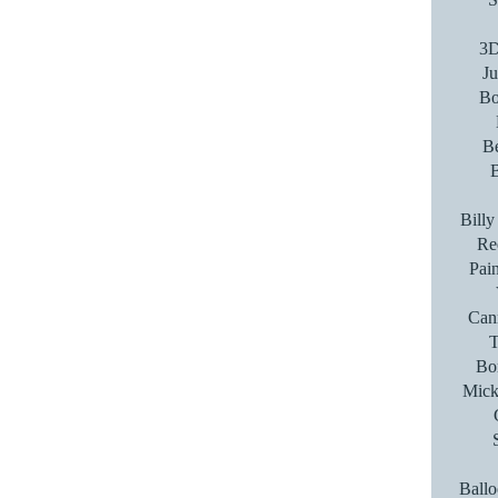
3D
Ju
Bo
B
Bill
Re
Pain
Cann
T
Bor
Mick
Ballo