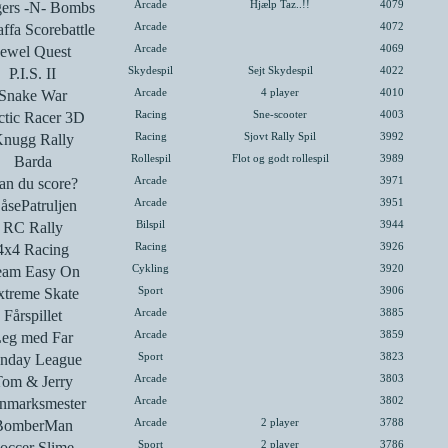
ers -N- Bombs
Arcade
Hjælp Taz..!!
4079
ffa Scorebattle
Arcade
4072
Jewel Quest
Arcade
4069
P.I.S. II
Skydespil
Sejt Skydespil
4022
Snake War
Arcade
4 player
4010
ctic Racer 3D
Racing
Sne-scooter
4003
nugg Rally
Racing
Sjovt Rally Spil
3992
Barda
Rollespil
Flot og godt rollespil
3989
an du score?
Arcade
3971
åsePatruljen
Arcade
3951
RC Rally
Bilspil
3944
4x4 Racing
Racing
3926
eam Easy On
Cykling
3920
xtreme Skate
Sport
3906
Fårspillet
Arcade
3885
eg med Far
Arcade
3859
nday League
Sport
3823
om & Jerry
Arcade
3803
nmarksmester
Arcade
3802
BomberMan
Arcade
2 player
3788
occer Slime
Sport
2 player
3786