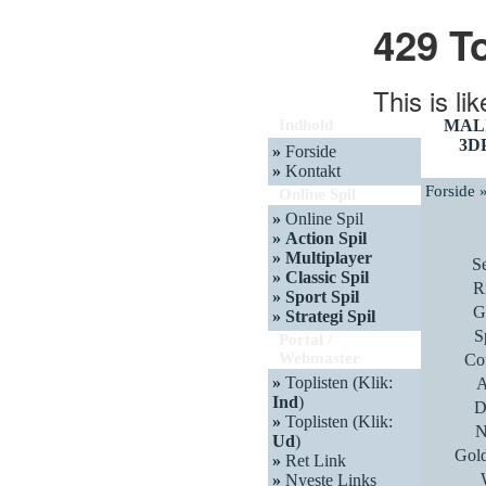
Indhold
MAL
3D
»
Forside
»
Kontakt
Forside 
Online Spil
»
Online Spil
»
Action Spil
»
Multiplayer
S
»
Classic Spil
R
»
Sport Spil
G
»
Strategi Spil
S
Portal /
Webmaster
Co
»
Toplisten (Klik:
A
Ind
)
D
»
Toplisten (Klik:
N
Ud
)
Gold
»
Ret Link
»
Nyeste Links