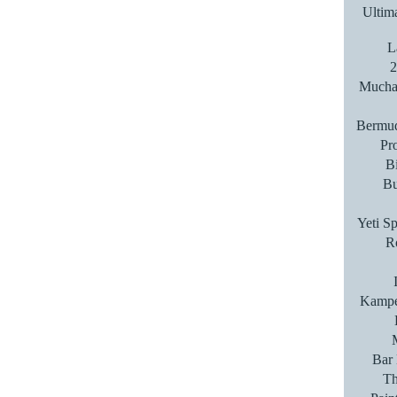
Ultim
L
2
Mucha 
Bermud
Pro
Bi
Bu
Yeti S
Ro
Kampe
Bar 
T