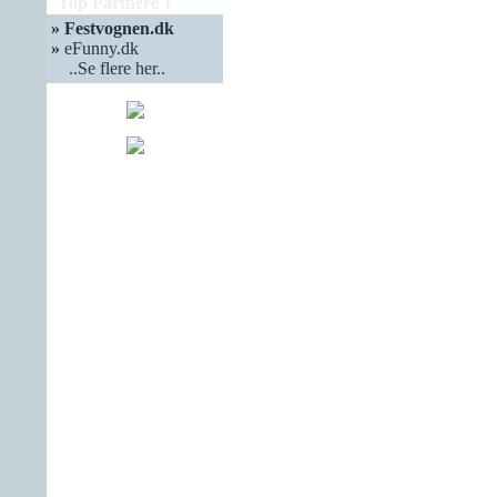
Top Partnere 1
»
Festvognen.dk
»
eFunny.dk
..Se flere her..