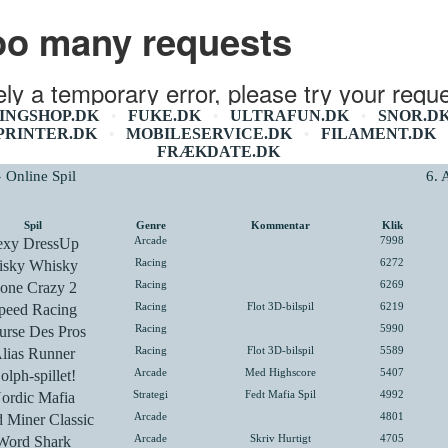
INGSHOP.DK
FUKE.DK
ULTRAFUN.DK
SNOR.D
•
•
•
PRINTER.DK
MOBILESERVICE.DK
FILAMENT.DK
•
•
FRÆKDATE.DK
» Online Spil
6. 
Spil
Genre
Kommentar
Klik
exy DressUp
Arcade
7998
isky Whisky
Racing
6272
one Crazy 2
Racing
6269
peed Racing
Racing
Flot 3D-bilspil
6219
urse Des Pros
Racing
5990
lias Runner
Racing
Flot 3D-bilspil
5589
olph-spillet!
Arcade
Med Highscore
5407
ordic Mafia
Strategi
Fedt Mafia Spil
4992
 Miner Classic
Arcade
4801
Word Shark
Arcade
Skriv Hurtigt
4705