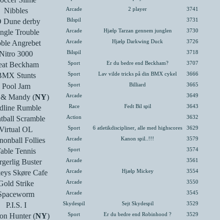
Nibbles
Arcade
2 player
3741
 Dune derby
Bilspil
3731
ngle Trouble
Arcade
Hjælp Tarzan gennem junglen
3730
ble Angrebet
Arcade
Hjælp Darkwing Duck
3726
Nitro 3000
Bilspil
3718
eat Beckham
Sport
Er du bedre end Beckham?
3707
BMX Stunts
Sport
Lav vilde tricks på din BMX cykel
3666
Pool Jam
Sport
Billiard
3665
y & Mandy (
NY
)
Arcade
3649
dline Rumble
Race
Fedt Bil spil
3643
tball Scramble
Action
3632
Virtual OL
Sport
6 atletikdiscipliner, alle med highscores
3629
onball Follies
Arcade
Kanon spil..!!!
3579
able Tennis
Sport
3574
gerlig Buster
Arcade
3561
eys Skøre Cafe
Arcade
Hjælp Mickey
3554
Gold Strike
Arcade
3550
Spaceworm
Arcade
3545
P.I.S. I
Skydespil
Sejt Skydespil
3529
on Hunter (
NY
)
Sport
Er du bedre end Robinhood ?
3529