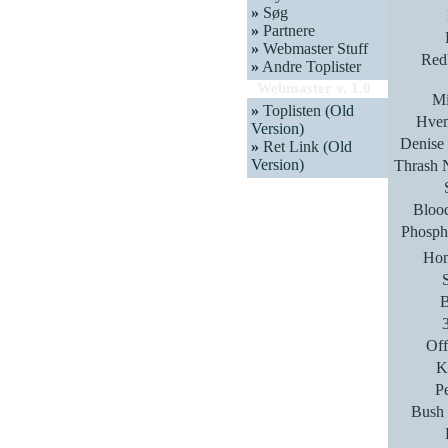
»
Søg
»
Partnere
»
Webmaster Stuff
Red
»
Andre Toplister
Webmaster v. 1.0
Mi
»
Toplisten
(Old
Hvem
Version)
Denise
»
Ret Link
(Old
Version)
Thrash N
Bloo
Phosph
Hom
B
Off
K
P
Bush