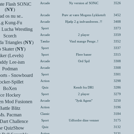
ate Flash SONiC
Arcade
Ny version af SONiC
3526
(
NY
)
ad os nu se..
Arcade
Prøv at være Mogens Lykketoft
3452
.g Kung-Fu
Arcade
Hjælp 2.g indvandreren..!!
3408
Lucha Wrestling
Sport
3373
Scorch
Arcade
2 player
3359
a Triangles (
NY
)
Tænke
Vind mange Penge..!
3352
 Skater (
NY
)
Sport
3337
ker (Levels)
Sport
Flere baner
3315
ddy Lee-ism
Arcade
Ord Spil
3308
Podman
Arcade
3308
ports - Snowboard
Sport
3301
cker-Spillet
Action
3298
BoXen
Quiz
Kendt fra DR1
3286
Ice Hockey
Sport
2 player
3279
n Mod Fusionen
Arcade
"Jysk Agent"
3250
Battle Blitz
Action
3196
Ms. Pacman
Classic
3184
Dart Challence
Sport
Udfordre dine venner
3175
he QuizShow
Quiz
3132
Action
3131