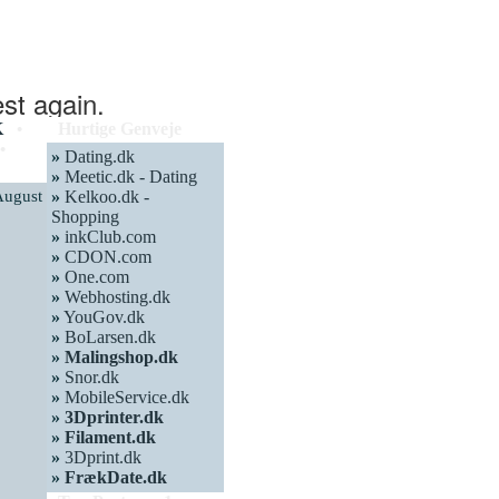
K
Hurtige Genveje
•
•
»
Dating.dk
»
Meetic.dk - Dating
August
»
Kelkoo.dk -
Shopping
»
inkClub.com
»
CDON.com
»
One.com
»
Webhosting.dk
»
YouGov.dk
»
BoLarsen.dk
»
Malingshop.dk
»
Snor.dk
»
MobileService.dk
»
3Dprinter.dk
»
Filament.dk
»
3Dprint.dk
»
FrækDate.dk