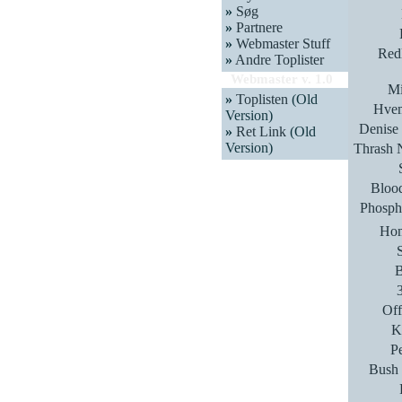
»
Søg
»
Partnere
»
Webmaster Stuff
Red
»
Andre Toplister
Webmaster v. 1.0
Mi
»
Toplisten
(Old
Hvem
Version)
Denise
»
Ret Link
(Old
Version)
Thrash N
Bloo
Phosph
Hom
B
Off
K
P
Bush