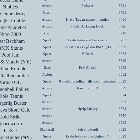
Nibbles
Arcade
2 player
3741
 Dune derby
Bilspil
3731
ngle Trouble
Arcade
Hjælp Tarzan gennem junglen
3730
ble Angrebet
Arcade
Hjælp Darkwing Duck
3726
Nitro 3000
Bilspil
3718
eat Beckham
Sport
Er du bedre end Beckham?
3707
BMX Stunts
Sport
Lav vilde tricks på din BMX cykel
3666
Pool Jam
Sport
Billiard
3665
y & Mandy (
NY
)
Arcade
3649
dline Rumble
Race
Fedt Bil spil
3643
tball Scramble
Action
3632
Virtual OL
Sport
6 atletikdiscipliner, alle med highscores
3629
onball Follies
Arcade
Kanon spil..!!!
3579
able Tennis
Sport
3574
gerlig Buster
Arcade
3561
eys Skøre Cafe
Arcade
Hjælp Mickey
3554
Gold Strike
Arcade
3550
Spaceworm
Arcade
3545
P.I.S. I
Skydespil
Sejt Skydespil
3529
on Hunter (
NY
)
Sport
Er du bedre end Robinhood ?
3529