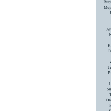
Burg
Muja
Ar
K
K
D
T
E
L
Su
T
Da
S