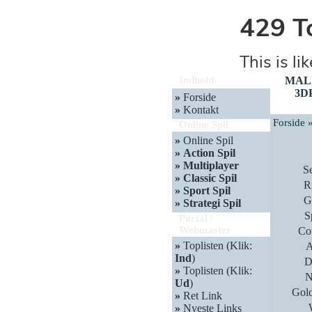
Indhold
MAL
3D
»
Forside
»
Kontakt
Forside 
Online Spil
»
Online Spil
»
Action Spil
»
Multiplayer
S
»
Classic Spil
R
»
Sport Spil
G
»
Strategi Spil
S
Portal /
Webmaster
Co
»
Toplisten (Klik:
A
Ind
)
D
»
Toplisten (Klik:
N
Ud
)
Gold
»
Ret Link
»
Nyeste Links