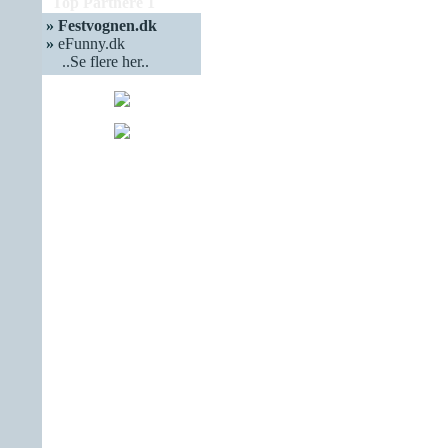
Top Partnere 1
»
Festvognen.dk
»
eFunny.dk
..Se flere her..