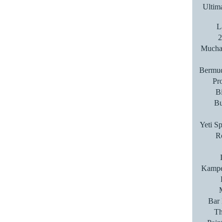
Ultim
L
2
Mucha 
Bermud
Pro
Bi
Bu
Yeti S
Ro
Kampe
Bar 
T