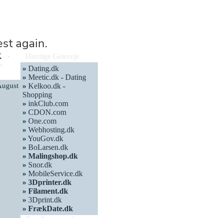
K
Hurtige Genveje
•
•
»
Dating.dk
»
Meetic.dk - Dating
August
»
Kelkoo.dk -
Shopping
»
inkClub.com
»
CDON.com
»
One.com
»
Webhosting.dk
»
YouGov.dk
»
BoLarsen.dk
»
Malingshop.dk
»
Snor.dk
»
MobileService.dk
»
3Dprinter.dk
»
Filament.dk
»
3Dprint.dk
»
FrækDate.dk