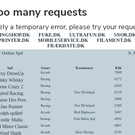
INGSHOP.DK
FUKE.DK
ULTRAFUN.DK
SNOR.D
•
•
•
PRINTER.DK
MOBILESERVICE.DK
FILAMENT.DK
•
•
FRÆKDATE.DK
» Online Spil
9. 
Spil
Genre
Kommentar
Klik
exy DressUp
Arcade
7998
isky Whisky
Racing
6272
one Crazy 2
Racing
6269
peed Racing
Racing
Flot 3D-bilspil
6219
urse Des Pros
Racing
5990
lias Runner
Racing
Flot 3D-bilspil
5589
olph-spillet!
Arcade
Med Highscore
5407
ordic Mafia
Strategi
Fedt Mafia Spil
4992
 Miner Classic
Arcade
4801
Word Shark
Arcade
Skriv Hurtigt
4705