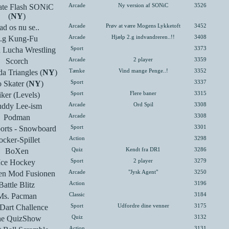
ate Flash SONiC
Arcade
Ny version af SONiC
3526
(
NY
)
ad os nu se..
Arcade
Prøv at være Mogens Lykketoft
3452
.g Kung-Fu
Arcade
Hjælp 2.g indvandreren..!!
3408
Lucha Wrestling
Sport
3373
Scorch
Arcade
2 player
3359
a Triangles (
NY
)
Tænke
Vind mange Penge..!
3352
 Skater (
NY
)
Sport
3337
ker (Levels)
Sport
Flere baner
3315
ddy Lee-ism
Arcade
Ord Spil
3308
Podman
Arcade
3308
ports - Snowboard
Sport
3301
cker-Spillet
Action
3298
BoXen
Quiz
Kendt fra DR1
3286
Ice Hockey
Sport
2 player
3279
n Mod Fusionen
Arcade
"Jysk Agent"
3250
Battle Blitz
Action
3196
Ms. Pacman
Classic
3184
Dart Challence
Sport
Udfordre dine venner
3175
he QuizShow
Quiz
3132
Action
3131