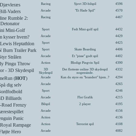
Djævleræs
Racing
Sjovt 3D-bilspil
4596
Bill-Vaders
Arcade
"Et Hade Spil"
4570
line Rumble 2:
Racing
4467
Detonator
ni Mini-Golf
Sport
Fedt Mini-golf spil
4432
 kysser hvem?
Arcade
4429
 Lewis Heptathlon
Sport
4425
 Burn Trailer Park
Sport
Skate Boarding
4406
Styr Strålen
Arcade
Et "pisse" godt spil
4402
dy Pingu Throw
Action
Blodigt Pingvin Spil
4390
or - 3D Skydespil
3D
Det flotteste online 3D skydespil
4332
Skydespil
nogensinde.
eRun (
HOT
)
Arcade
Kan du styre en "brandert" hjem..?
4294
Spå dig selv
Arcade
4265
ordfodbold
Sport
4246
3D Billiards
Arcade
Flot Grafik
4215
-Road Frenzy
Bilspil
2 player
4195
ærestespillet
Arcade
4156
enguin Panic
Action
4136
 Royal Rampage
Action
Terrorist spil
4108
Fløjte Hero
Arcade
4082