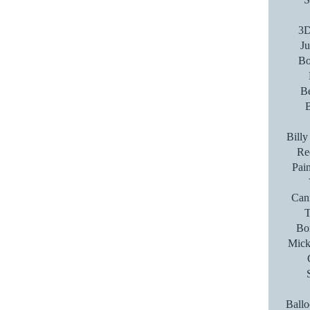
3D
Ju
Bo
B
Bill
Re
Pain
Cann
T
Bor
Mick
Ballo