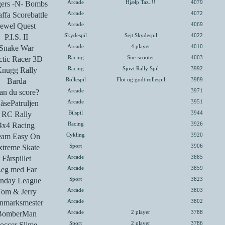
ers -N- Bombs
Arcade
Hjælp Taz..!!
4079
ffa Scorebattle
Arcade
4072
Jewel Quest
Arcade
4069
P.I.S. II
Skydespil
Sejt Skydespil
4022
Snake War
Arcade
4 player
4010
ctic Racer 3D
Racing
Sne-scooter
4003
nugg Rally
Racing
Sjovt Rally Spil
3992
Barda
Rollespil
Flot og godt rollespil
3989
an du score?
Arcade
3971
åsePatruljen
Arcade
3951
RC Rally
Bilspil
3944
4x4 Racing
Racing
3926
eam Easy On
Cykling
3920
xtreme Skate
Sport
3906
Fårspillet
Arcade
3885
eg med Far
Arcade
3859
nday League
Sport
3823
om & Jerry
Arcade
3803
nmarksmester
Arcade
3802
BomberMan
Arcade
2 player
3788
occer Slime
Sport
2 player
3786