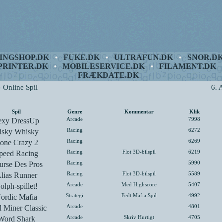
INGSHOP.DK
FUKE.DK
ULTRAFUN.DK
SNOR.D
•
•
•
PRINTER.DK
MOBILESERVICE.DK
FILAMENT.DK
•
•
FRÆKDATE.DK
» Online Spil
6. 
Spil
Genre
Kommentar
Klik
exy DressUp
Arcade
7998
isky Whisky
Racing
6272
one Crazy 2
Racing
6269
peed Racing
Racing
Flot 3D-bilspil
6219
urse Des Pros
Racing
5990
lias Runner
Racing
Flot 3D-bilspil
5589
olph-spillet!
Arcade
Med Highscore
5407
ordic Mafia
Strategi
Fedt Mafia Spil
4992
 Miner Classic
Arcade
4801
Word Shark
Arcade
Skriv Hurtigt
4705