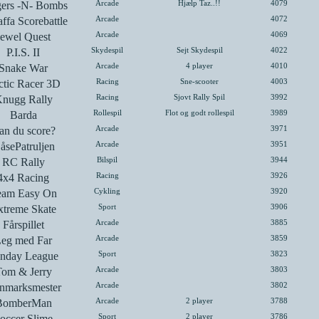
ers -N- Bombs
Arcade
Hjælp Taz..!!
4079
ffa Scorebattle
Arcade
4072
Jewel Quest
Arcade
4069
P.I.S. II
Skydespil
Sejt Skydespil
4022
Snake War
Arcade
4 player
4010
ctic Racer 3D
Racing
Sne-scooter
4003
nugg Rally
Racing
Sjovt Rally Spil
3992
Barda
Rollespil
Flot og godt rollespil
3989
an du score?
Arcade
3971
åsePatruljen
Arcade
3951
RC Rally
Bilspil
3944
4x4 Racing
Racing
3926
eam Easy On
Cykling
3920
xtreme Skate
Sport
3906
Fårspillet
Arcade
3885
eg med Far
Arcade
3859
nday League
Sport
3823
om & Jerry
Arcade
3803
nmarksmester
Arcade
3802
BomberMan
Arcade
2 player
3788
occer Slime
Sport
2 player
3786