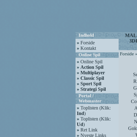
Indhold
MAL
3D
»
Forside
»
Kontakt
Forside 
Online Spil
»
Online Spil
»
Action Spil
»
Multiplayer
S
»
Classic Spil
R
»
Sport Spil
G
»
Strategi Spil
S
Portal /
Webmaster
Co
»
Toplisten (Klik:
A
Ind
)
D
»
Toplisten (Klik:
N
Ud
)
Gold
»
Ret Link
»
Nyeste Links