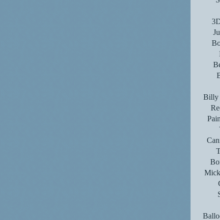
3D
Ju
Bo
B
Bill
Re
Pain
Cann
T
Bor
Mick
Ballo