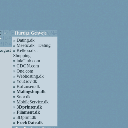
K
Hurtige Genveje
•
•
»
Dating.dk
»
Meetic.dk - Dating
August
»
Kelkoo.dk -
Shopping
»
inkClub.com
»
CDON.com
»
One.com
»
Webhosting.dk
»
YouGov.dk
»
BoLarsen.dk
»
Malingshop.dk
»
Snor.dk
»
MobileService.dk
»
3Dprinter.dk
»
Filament.dk
»
3Dprint.dk
»
FrækDate.dk