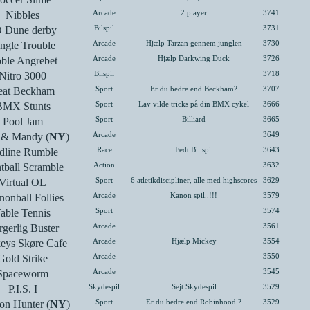
Nibbles
Arcade
2 player
3741
 Dune derby
Bilspil
3731
ngle Trouble
Arcade
Hjælp Tarzan gennem junglen
3730
ble Angrebet
Arcade
Hjælp Darkwing Duck
3726
Nitro 3000
Bilspil
3718
eat Beckham
Sport
Er du bedre end Beckham?
3707
BMX Stunts
Sport
Lav vilde tricks på din BMX cykel
3666
Pool Jam
Sport
Billiard
3665
y & Mandy (
NY
)
Arcade
3649
dline Rumble
Race
Fedt Bil spil
3643
tball Scramble
Action
3632
Virtual OL
Sport
6 atletikdiscipliner, alle med highscores
3629
onball Follies
Arcade
Kanon spil..!!!
3579
able Tennis
Sport
3574
gerlig Buster
Arcade
3561
eys Skøre Cafe
Arcade
Hjælp Mickey
3554
Gold Strike
Arcade
3550
Spaceworm
Arcade
3545
P.I.S. I
Skydespil
Sejt Skydespil
3529
on Hunter (
NY
)
Sport
Er du bedre end Robinhood ?
3529