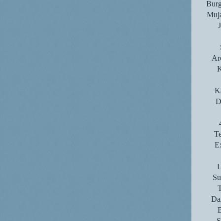
Burg
Muja
Ar
K
K
D
T
E
L
Su
T
Da
S