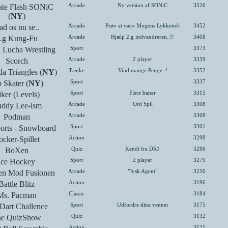
ate Flash SONiC
Arcade
Ny version af SONiC
3526
(
NY
)
ad os nu se..
Arcade
Prøv at være Mogens Lykketoft
3452
.g Kung-Fu
Arcade
Hjælp 2.g indvandreren..!!
3408
Lucha Wrestling
Sport
3373
Scorch
Arcade
2 player
3359
a Triangles (
NY
)
Tænke
Vind mange Penge..!
3352
 Skater (
NY
)
Sport
3337
ker (Levels)
Sport
Flere baner
3315
ddy Lee-ism
Arcade
Ord Spil
3308
Podman
Arcade
3308
ports - Snowboard
Sport
3301
cker-Spillet
Action
3298
BoXen
Quiz
Kendt fra DR1
3286
Ice Hockey
Sport
2 player
3279
n Mod Fusionen
Arcade
"Jysk Agent"
3250
Battle Blitz
Action
3196
Ms. Pacman
Classic
3184
Dart Challence
Sport
Udfordre dine venner
3175
he QuizShow
Quiz
3132
Action
3131