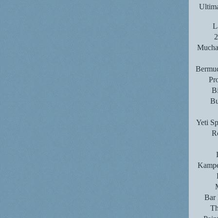
Ultim
L
2
Mucha 
Bermud
Pro
Bi
Bu
Yeti S
Ro
Kampe
Bar 
T