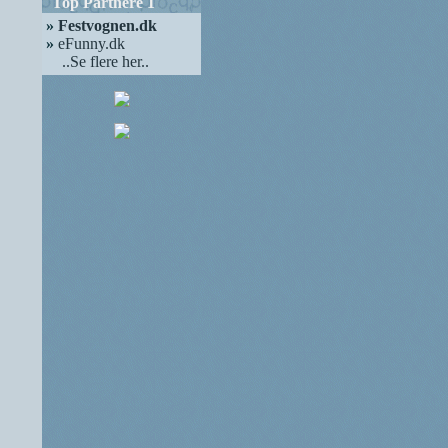
Top Partnere 1
»
Festvognen.dk
»
eFunny.dk
..Se flere her..