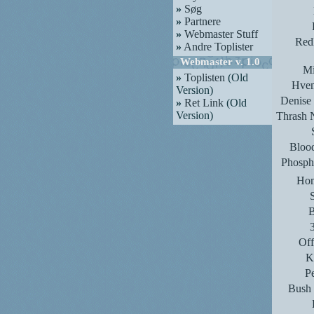
»
Søg
»
Partnere
»
Webmaster Stuff
Red
»
Andre Toplister
Webmaster v. 1.0
Mi
»
Toplisten
(Old
Hvem
Version)
Denise
»
Ret Link
(Old
Version)
Thrash N
Bloo
Phosph
Hom
B
Off
K
P
Bush