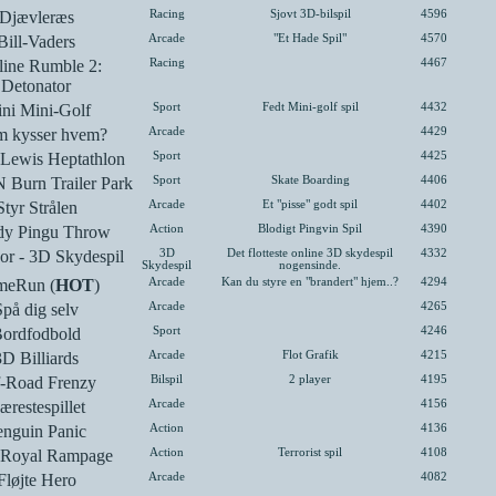
Djævleræs
Racing
Sjovt 3D-bilspil
4596
Bill-Vaders
Arcade
"Et Hade Spil"
4570
line Rumble 2:
Racing
4467
Detonator
ni Mini-Golf
Sport
Fedt Mini-golf spil
4432
 kysser hvem?
Arcade
4429
 Lewis Heptathlon
Sport
4425
 Burn Trailer Park
Sport
Skate Boarding
4406
Styr Strålen
Arcade
Et "pisse" godt spil
4402
dy Pingu Throw
Action
Blodigt Pingvin Spil
4390
or - 3D Skydespil
3D
Det flotteste online 3D skydespil
4332
Skydespil
nogensinde.
eRun (
HOT
)
Arcade
Kan du styre en "brandert" hjem..?
4294
Spå dig selv
Arcade
4265
ordfodbold
Sport
4246
3D Billiards
Arcade
Flot Grafik
4215
-Road Frenzy
Bilspil
2 player
4195
ærestespillet
Arcade
4156
enguin Panic
Action
4136
 Royal Rampage
Action
Terrorist spil
4108
Fløjte Hero
Arcade
4082